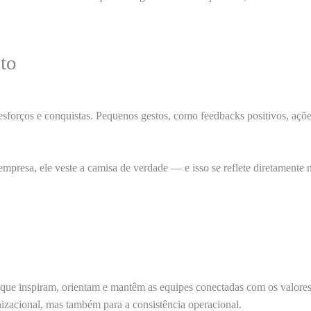
to
esforços e conquistas
. Pequenos gestos, como feedbacks positivos, açõ
 empresa, ele
veste a camisa de verdade
— e isso se reflete diretamente 
s que
inspiram, orientam e mantêm as equipes conectadas
com os valores
izacional
, mas também para a consistência operacional.