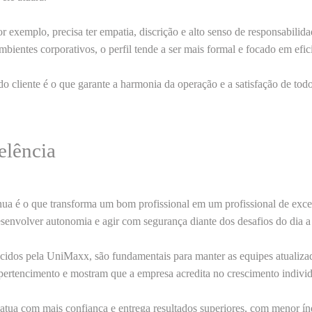
or exemplo, precisa ter empatia, discrição e alto senso de responsabil
mbientes corporativos
, o perfil tende a ser mais formal e focado em efici
do cliente
é o que garante a harmonia da operação e a satisfação de tod
elência
nua
é o que transforma um bom profissional em um profissional de exc
esenvolver autonomia e agir com segurança diante dos desafios do dia a 
ecidos pela
UniMaxx
, são fundamentais para manter as equipes
atualiza
pertencimento
e mostram que a empresa acredita no crescimento individ
atua com mais confiança e entrega
resultados superiores
, com menor índ