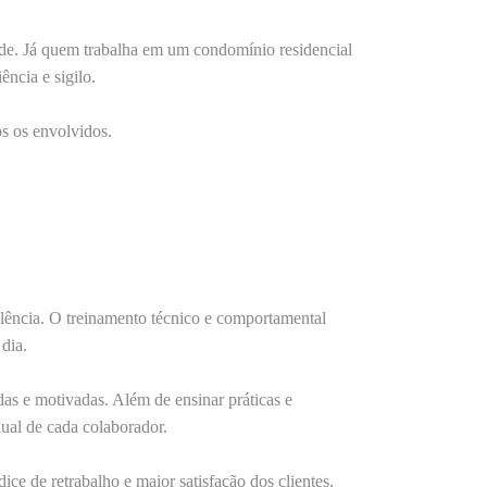
idade. Já quem trabalha em um
condomínio residencial
ência e sigilo.
os os envolvidos.
elência. O
treinamento técnico e comportamental
dia.
das e motivadas
. Além de ensinar práticas e
ual de cada colaborador.
ice de retrabalho e maior satisfação dos clientes.