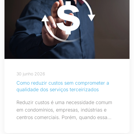
30 junho 2026
Como reduzir custos sem comprometer a
qualidade dos serviços terceirizados
Reduzir custos é uma necessidade comum
em condomínios, empresas, indústrias e
centros comerciais. Porém, quando essa…