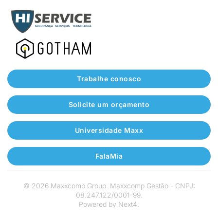
Trabalhe conosco
Solicite um orçamento
Universidade Maxx
FalaMia
©
2026
Maxxcomp Group. Maxxcomp Gestão - CNPJ:
08.247.122/0001-99.
Powered by
Next4
.