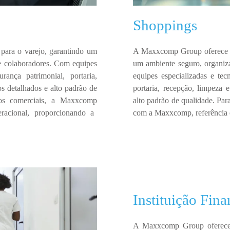
Shoppings
s para o
varejo
, garantindo um
A
Maxxcomp Group
oferece
e colaboradores.
Com
equipes
um ambiente
seguro, organi
urança patrimonial, portaria,
equipes especializadas e tec
ios detalhados e alto padrão de
portaria, recepção, limpeza
os comerciais, a
Maxxcomp
alto padrão de qualidade
.
Para
eracional
, proporcionando a
com a
Maxxcomp
, referênci
Instituição Fina
A
Maxxcomp Group
oferec