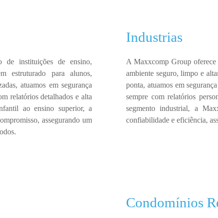
Industrias
tão de
instituições de ensino
,
A
Maxxcomp Group
oferece
m estruturado
para alunos,
ambiente
seguro, limpo e alta
zadas
, atuamos em
segurança
ponta
, atuamos em
segurança 
com
relatórios detalhados e alta
sempre com
relatórios pers
fantil ao ensino superior, a
segmento industrial, a
Max
 compromisso
, assegurando um
confiabilidade e eficiência
, a
todos.
Condomínios Re