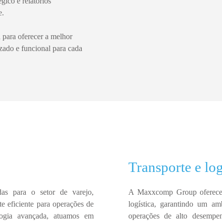
gico e relatórios
e.
 para oferecer a melhor
zado e funcional para cada
Transporte e log
as para o setor de varejo,
A
Maxxcomp Group
oferec
e eficiente para operações de
logística
, garantindo um am
logia avançada, atuamos em
operações de alto desempe