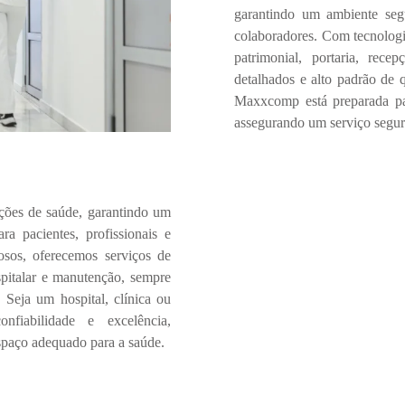
garantindo um ambiente
seg
colaboradores.
Com
tecnolog
patrimonial, portaria, rec
detalhados e alto padrão de 
Maxxcomp
está preparada p
assegurando um serviço segur
ições de saúde
, garantindo um
ra pacientes, profissionais e
osos
, oferecemos serviços de
spitalar e manutenção
, sempre
.
Seja um hospital, clínica ou
confiabilidade e excelência
,
paço adequado para a saúde.