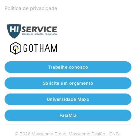
Política de privacidade
Trabalhe conosco
Solicite um orçamento
Universidade Maxx
FalaMia
©
2026
Maxxcomp Group. Maxxcomp Gestão - CNPJ: